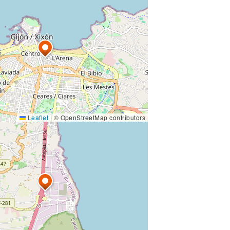
Leaflet
|
© OpenStreetMap contributors