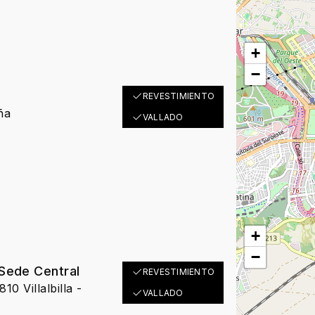
+
−
REVESTIMIENTO
ña
VALLADO
+
−
ede Central
REVESTIMIENTO
10 Villalbilla -
VALLADO