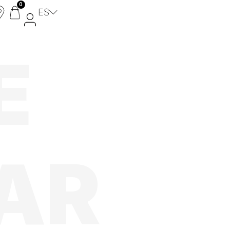
0
ES
E
Lamas de composite
Lamas de aluminio
Decorativos
PORTONES ESTÁNDAR
MyFencePlanner
AR