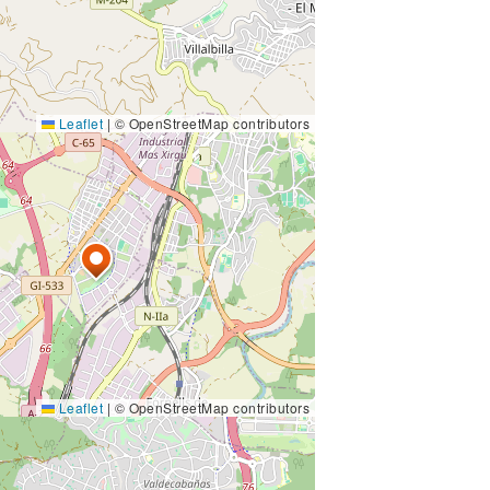
Leaflet
|
© OpenStreetMap contributors
Leaflet
|
© OpenStreetMap contributors