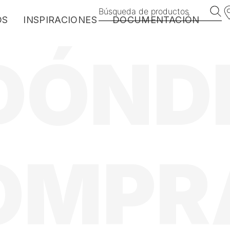
Búsqueda de productos
OS
INSPIRACIONES
DOCUMENTACIÓN
DÓND
EXOTICS
HARMONY
VINTAGE
MANHATTAN
BROOKLYN
MyDeckPlanner
OMPR