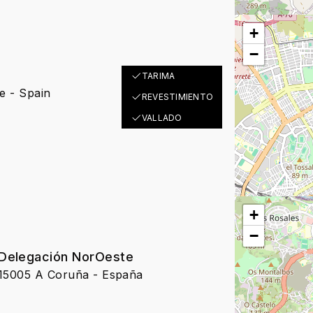
+
−
TARIMA
e - Spain
REVESTIMIENTO
VALLADO
+
−
elegación NorOeste
- 15005 A Coruña - España