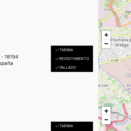
+
−
TARIMA
- 18194
REVESTIMIENTO
spaña
VALLADO
+
−
TARIMA