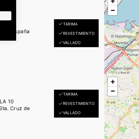
+
−
TARIMA
jón - España
REVESTIMIENTO
VALLADO
+
−
TARIMA
LA 10
REVESTIMIENTO
ta. Cruz de
VALLADO