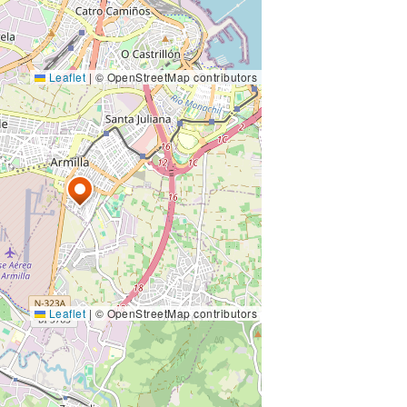
Leaflet
|
© OpenStreetMap contributors
Leaflet
|
© OpenStreetMap contributors