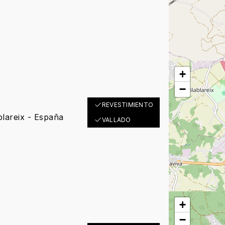
+
−
REVESTIMIENTO
blareix - España
VALLADO
+
−