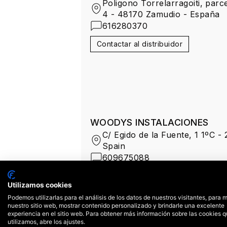
Poligono Torrelarragoiti, parc
4 - 48170 Zamudio - España
616280370
Contactar al distribuidor
WOODYS INSTALACIONES
C/ Egido de la Fuente, 1 1ºC -
Spain
609675088
Contactar al distribuidor
Utilizamos cookies
Podemos utilizarlas para el análisis de los datos de nuestros visitantes, para 
nuestro sitio web, mostrar contenido personalizado y brindarle una excelente
experiencia en el sitio web. Para obtener más información sobre las cookies 
utilizamos, abre los ajustes.