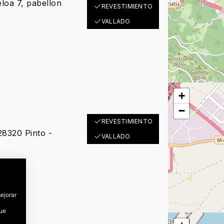
eloa 7, pabellon
REVESTIMIENTO
VALLADO
+
−
REVESTIMIENTO
 28320 Pinto -
VALLADO
mejorar
que