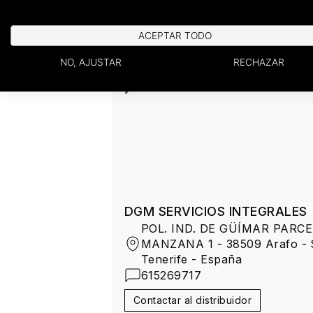
ACEPTAR TODO
Architecture Elements
NO, AJUSTAR
RECHAZAR
Casimiro Velasco 2 - 33202 Gi
985354885
DGM SERVICIOS INTEGRALES
POL. IND. DE GÜÍMAR PARCE
MANZANA 1 - 38509 Arafo - S
Tenerife - España
615269717
Contactar al distribuidor