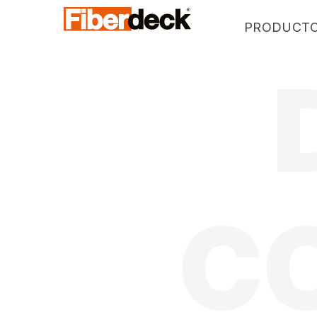
PRODUCT
WEO®35
WEO®60
WEO®120-60
WEO®ESSENTIAL
WEOSUN® BRISE SOLEIL
C