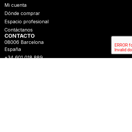
Mi cuenta
Dónde comprar
Espacio profesional
Contáctanos
CONTACTO
08006 Barcelona
España
+34 601 018 889
SÍGUENOS
Suscríbete para recibir todas nuestras novedades
Política de privacidad
Aviso legal
Derechos de autor © Fiberdeck®​