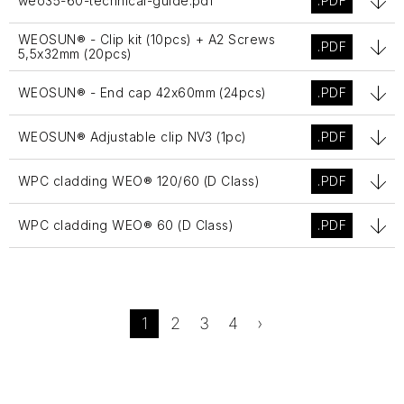
weo35-60-technical-guide.pdf
.PDF
WEOSUN® - Clip kit (10pcs) + A2 Screws
.PDF
5,5x32mm (20pcs)
WEOSUN® - End cap 42x60mm (24pcs)
.PDF
WEOSUN® Adjustable clip NV3 (1pc)
.PDF
WPC cladding WEO® 120/60 (D Class)
.PDF
WPC cladding WEO® 60 (D Class)
.PDF
1
2
3
4
›