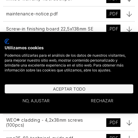
maintenance-notice.pdf
.PDF
Screw-in finishing board 22,5x138mm SE
.PDF
Sunbreaker - 5,5x32mm Stainless steel
.PDF
Screw (50pcs)
Utilizamos cookies
Podemos utilizarlas para el análisis de los datos de nuestros visitantes,
para mejorar nuestro sitio web, mostrar contenido personalizado y
WEO - Aluminium F Profile 35x45 mm
.PDF
brindarle una excelente experiencia en el sitio web. Para obtener más
información sobre las cookies que utilizamos, abre los ajustes.
WEO ESSENTIAL cladding
.PDF
weo-35-d-weo-60-d-fire-report-d-
ACEPTAR TODO
.PDF
class.pdf
NO, AJUSTAR
RECHAZAR
weo-35-fire-report-e-class.pdf
.PDF
WEO® cladding - 4,2x38mm screws
.PDF
(100pcs)