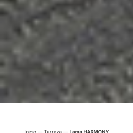
Inicio
—
Terraza
—
Lama HARMONY