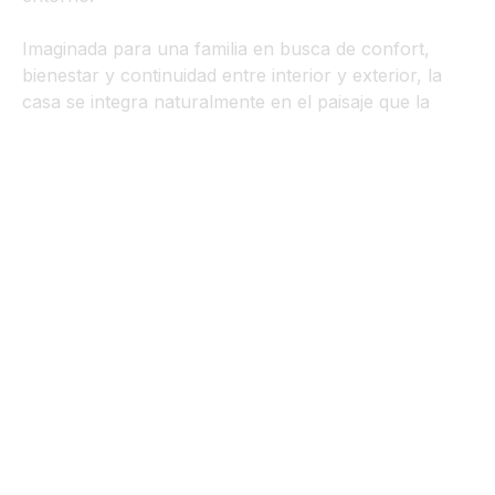
Imaginada para una familia en busca de confort,
bienestar y continuidad entre interior y exterior, la
casa se integra naturalmente en el paisaje que la
rodea.
Los volúmenes depurados, las líneas limpias y las
amplias aberturas crean un diálogo permanente
con la luz y la naturaleza, ofreciendo espacios de
vida abiertos, cálidos y funcionales.
Cada elección arquitectónica ha sido guiada por la
voluntad de crear un lugar de vida sostenible,
donde estética y uso diario se encuentran con
precisión.
Esta realización ilustra perfectamente una visión
contemporánea del hábitat, donde la sobriedad de