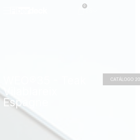
0
ES
WEO®35 - Teak
CATÁLOGO 2
Vilablareix
Espagne