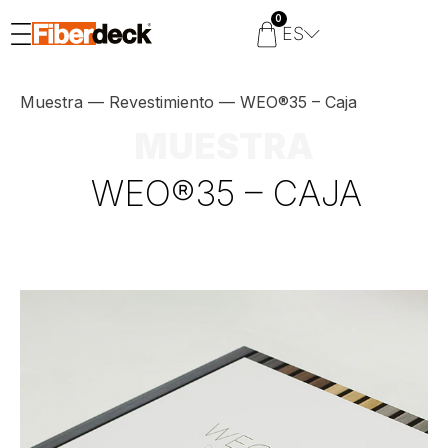
0
ES
Muestra
—
Revestimiento
—
WEO®35 – Caja
MUESTRA
WEO®35 – CAJA