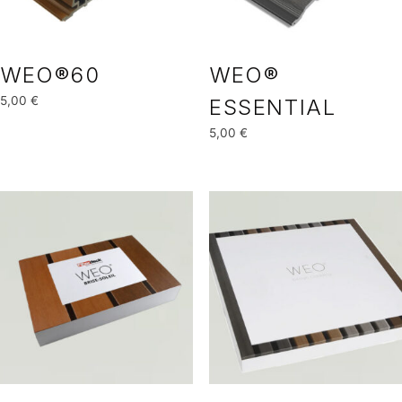
WEO®60
WEO®
5,00
€
ESSENTIAL
5,00
€