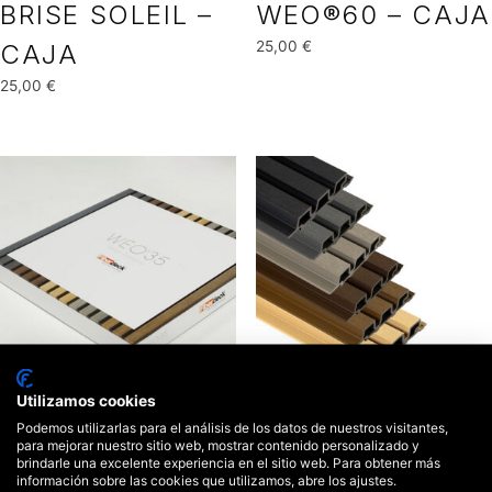
BRISE SOLEIL –
WEO®60 – CAJA
25,00
€
CAJA
25,00
€
Utilizamos cookies
WEO®35 – CAJA
WEO®35
Podemos utilizarlas para el análisis de los datos de nuestros visitantes,
para mejorar nuestro sitio web, mostrar contenido personalizado y
25,00
€
5,00
€
brindarle una excelente experiencia en el sitio web. Para obtener más
información sobre las cookies que utilizamos, abre los ajustes.